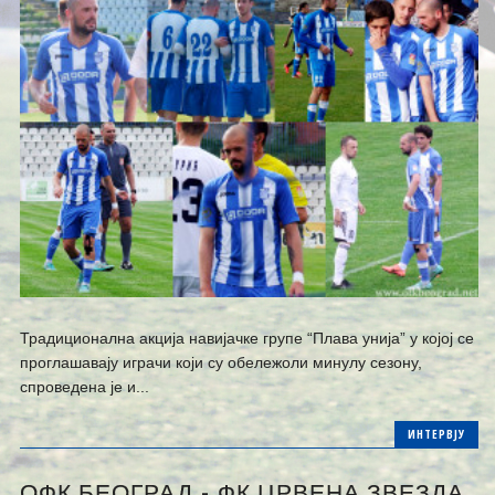
Традиционална акција навијачке групе “Плава унија” у којој се
проглашавају играчи који су обележоли минулу сезону,
спроведена је и...
ИНТЕРВЈУ
ОФК БЕОГРАД - ФК ЦРВЕНА ЗВЕЗДА