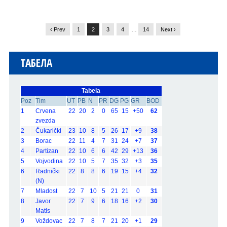
‹ Prev
1
2
3
4
…
14
Next ›
ТАБЕЛА
Tabela
Poz
Tim
UT
PB
N
PR
DG
PG
GR
BOD
1
Crvena
22
20
2
0
65
15
+50
62
zvezda
2
Čukarički
23
10
8
5
26
17
+9
38
3
Borac
22
11
4
7
31
24
+7
37
4
Partizan
22
10
6
6
42
29
+13
36
5
Vojvodina
22
10
5
7
35
32
+3
35
6
Radnički
22
8
8
6
19
15
+4
32
(N)
7
Mladost
22
7
10
5
21
21
0
31
8
Javor
22
7
9
6
18
16
+2
30
Matis
9
Voždovac
22
7
8
7
21
20
+1
29