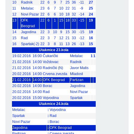
10
Radnik
22
6
9
7
25
36
-11
27
11
Metalac
23
6
7
10
22
31
-9
25
12
Novi Pazar
22
6
6
10
18
32
-14
24
13
OFK
22
6
1
15
18
33
-15
19
Beograd
14
Jagodina
22
3
10
9
15
30
-15
19
15
Rad
22
3
7
12
21
33
-12
16
16
Spartak(-2)
22
3
8
11
13
26
-13
15
Utakmice 23.kola
19.02.2016
16:00
Čukarički
Metalac
1
1
21.02.2016
14:00
Voždovac
Radnik
21.02.2016
14:00
Radnički (N)
Javor Matis
20.02.2016
14:00
Crvena zvezda
Mladost
21.02.2016
14:00
OFK Beograd
Partizan
20.02.2016
14:00
Borac
Jagodina
20.02.2016
14:00
Rad
Novi Pazar
20.02.2016
15:00
Vojvodina
Spartak
Utakmice 24.kola
Metalac
:
Vojvodina
Spartak
:
Rad
Novi Pazar
:
Borac
Jagodina
:
OFK Beograd
Partizan
:
Crvena zvezda