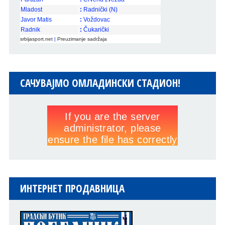
Mladost
:
Radnički (N)
Javor Matis
:
Voždovac
Radnik
:
Čukarički
srbijasport.net
|
Preuzimanje sadržaja
САЧУВАЈМО ОМЛАДИНСКИ СТАДИОН!
ИНТЕРНЕТ ПРОДАВНИЦА