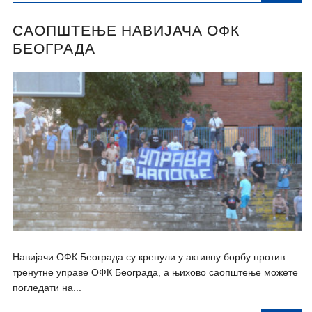
САОПШТЕЊЕ НАВИЈАЧА ОФК
БЕОГРАДА
Навијачи ОФК Београда су кренули у активну борбу против
тренутне управе ОФК Београда, а њихово саопштење можете
погледати на...