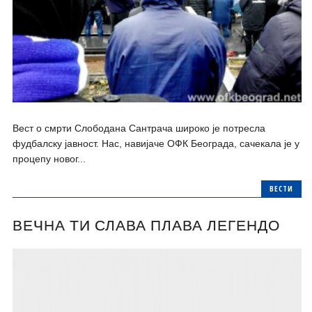
Вест о смрти Слободана Сантрача широко је потресла
фудбалску јавност. Нас, навијаче ОФК Београда, сачекала је у
процепу новог...
ВЕСТИ
ВЕЧНА ТИ СЛАВА ПЛАВА ЛЕГЕНДО