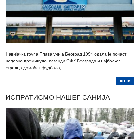
Навијачка група Плава унија Београд 1994 одала је почаст
недавно преминулој легенди ОФК Београда и најбољег
стрелца домаћег фудбала,...
ВЕСТИ
ИСПРАТИСМО НАШЕГ САНИЈА