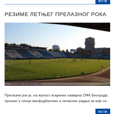
ВЕСТИ
РЕЗИМЕ ЛЕТЊЕГ ПРЕЛАЗНОГ РОКА
Прелазни рок је, на жалост искрених навијача ОФК Београда,
прошао у сенци ванфудбалских и нечасних радњи за које се...
ВЕСТИ