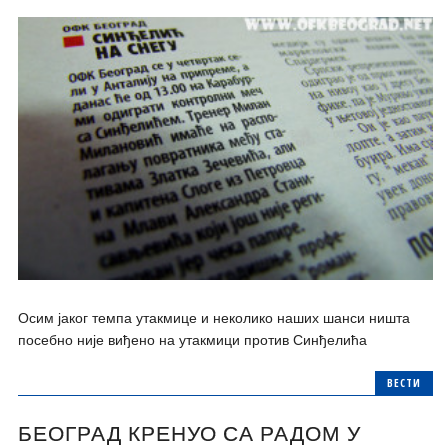
Осим јаког темпа утакмице и неколико наших шанси ништа
посебно није виђено на утакмици против Синђелића
ВЕСТИ
БЕОГРАД КРЕНУО СА РАДОМ У