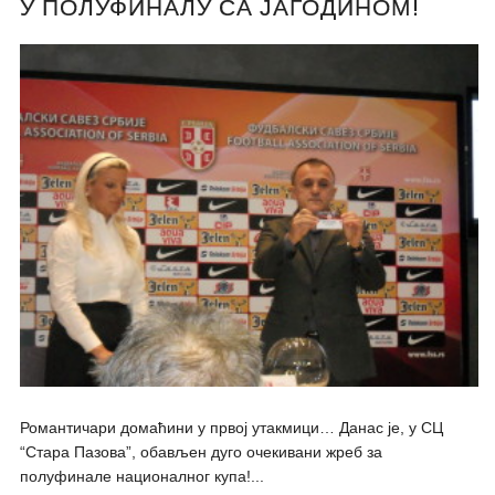
У ПОЛУФИНАЛУ СА ЈАГОДИНОМ!
Романтичари домаћини у првој утакмици… Данас је, у СЦ
“Стара Пазова”, обављен дуго очекивани жреб за
полуфинале националног купа!...