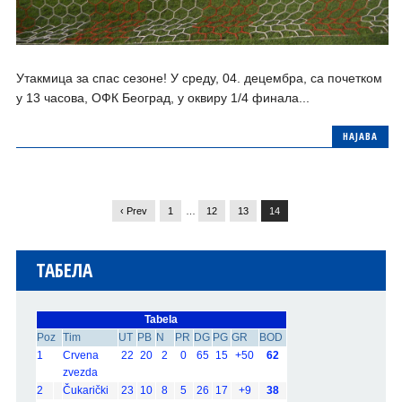
Утакмица за спас сезоне! У среду, 04. децембра, са почетком
у 13 часова, ОФК Београд, у оквиру 1/4 финала...
НАЈАВА
‹ Prev
1
…
12
13
14
ТАБЕЛА
Tabela
Poz
Tim
UT
PB
N
PR
DG
PG
GR
BOD
1
Crvena
22
20
2
0
65
15
+50
62
zvezda
2
Čukarički
23
10
8
5
26
17
+9
38