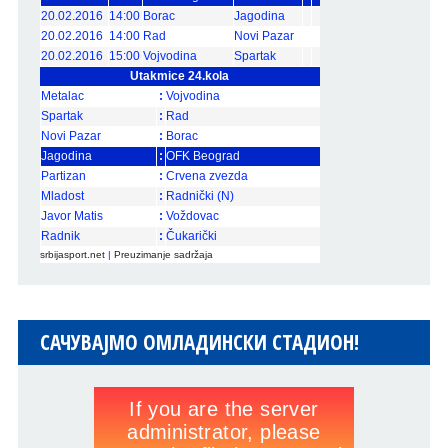
20.02.2016
14:00
Borac
Jagodina
20.02.2016
14:00
Rad
Novi Pazar
20.02.2016
15:00
Vojvodina
Spartak
Utakmice 24.kola
Metalac
:
Vojvodina
Spartak
:
Rad
Novi Pazar
:
Borac
Jagodina
:
OFK Beograd
Partizan
:
Crvena zvezda
Mladost
:
Radnički (N)
Javor Matis
:
Voždovac
Radnik
:
Čukarički
srbijasport.net
|
Preuzimanje sadržaja
САЧУВАЈМО ОМЛАДИНСКИ СТАДИОН!