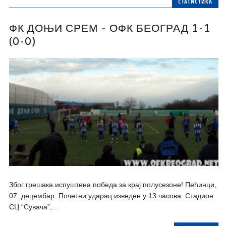
СТАТИСТИКА
ФК ДОЊИ СРЕМ - ОФК БЕОГРАД 1-1
(0-0)
Због грешака испуштена победа за крај полусезоне! Пећинци,
07. децембар. Почетни ударац изведен у 13 часова. Стадион
СЦ “Сувача”,...