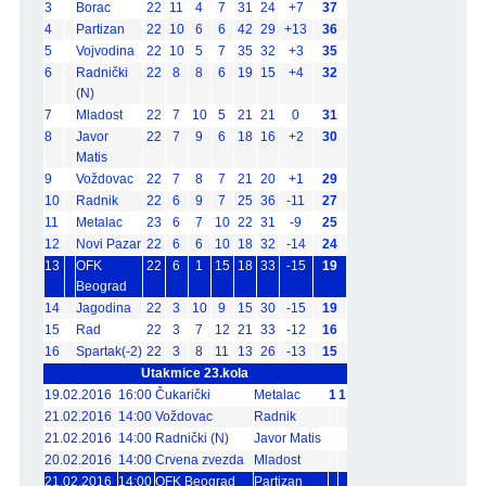
3
Borac
22
11
4
7
31
24
+7
37
4
Partizan
22
10
6
6
42
29
+13
36
5
Vojvodina
22
10
5
7
35
32
+3
35
6
Radnički
22
8
8
6
19
15
+4
32
(N)
7
Mladost
22
7
10
5
21
21
0
31
8
Javor
22
7
9
6
18
16
+2
30
Matis
9
Voždovac
22
7
8
7
21
20
+1
29
10
Radnik
22
6
9
7
25
36
-11
27
11
Metalac
23
6
7
10
22
31
-9
25
12
Novi Pazar
22
6
6
10
18
32
-14
24
13
OFK
22
6
1
15
18
33
-15
19
Beograd
14
Jagodina
22
3
10
9
15
30
-15
19
15
Rad
22
3
7
12
21
33
-12
16
16
Spartak(-2)
22
3
8
11
13
26
-13
15
Utakmice 23.kola
19.02.2016
16:00
Čukarički
Metalac
1
1
21.02.2016
14:00
Voždovac
Radnik
21.02.2016
14:00
Radnički (N)
Javor Matis
20.02.2016
14:00
Crvena zvezda
Mladost
21.02.2016
14:00
OFK Beograd
Partizan