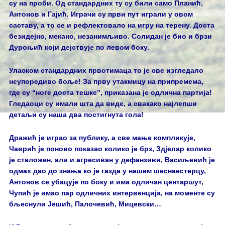
су на проби. Од стандардних ту су били само Планић,
Антонов и Гајић. Играчи су први пут играли у овом
саставу, а то се и рефлектовало на игру на терену. Доста
безидејно, мекано, незанимљиво. Солидан је био и брзи
Дуроњић који дејствује по левом боку.
Уласком стандардних првотимаца то је све изгледало
неупоредиво боље! За прву утакмицу на припремема,
где су “ноге доста тешке”, приказана је одлична партија!
Гледаоци су имали шта да виде, а свакако најлепши
детаљи су наша два постигнута гола!
Дражић је играо за публику, а све мање компликује,
Чаврић је поново показао колико је брз, Здјелар колико
је сталожен, али и агресиван у дефанзиви, Васиљевић је
одмах дао до знања ко је газда у нашем шеснаестерцу,
Антонов се убацује по боку и има одличан центаршут,
Чупић је имао пар одличних интервенција, на моменте су
бљеснули Јешић, Палочевић, Мицевски…