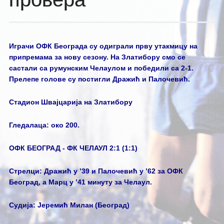
Играчи ОФК Београда су одиграли прву утакмицу на
припремама за нову сезону. На Златибору смо се
састали са румунским Челаулом и победили са 2-1.
Прелепе голове су постигли Дражић и Палочевић.
Стадион Швајцарија на Златибору
Гледалаца: око 200.
ОФК БЕОГРАД - ФК ЧЕЛАУЛ 2:1 (1:1)
Стрелци: Дражић у ’39 и Палочевић у ’62 за ОФК
Београд, а Марц у ’41 минуту за Челаул.
Судија: Јеремић Милан (Београд)