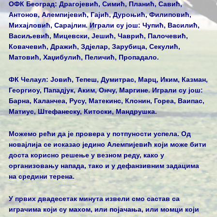
ОФК Београд: Драгојевић, Симић, Планић, Савић,
Антонов, Алемпијевић, Гајић, Дуроњић, Филиповић,
Михајловић, Сарајлин. Играли су још: Чупић, Василић,
Васиљевић, Мицевски, Јешић, Чаврић, Палочевић,
Ковачевић, Дражић, Здјелар, Зарубица, Секулић,
Матовић, Хаџибулић, Пеличић, Пропадало.
ФК Челаул: Јовић, Тепеш, Думитрас, Марц, Иким, Казман,
Георгиоу, Пападјук, Аким, Ончу, Маргине. Играли су још:
Барна, Каланчеа, Русу, Матекинс, Клонин, Гореа, Ваипас,
Матиус, Штефанеску, Китоски, Мандрушка.
Можемо рећи да је провера у потпуности успела. Од
новајлија се исказао једино Алемпијевић који може бити
доста корисно решење у везном реду, како у
организовању напада, тако и у дефанзивним задацима
на средини терена.
У првих двадесетак минута извели смо састав са
играчима који су махом, или појачања, или момци који