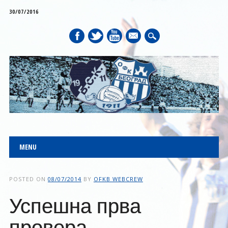
30/07/2016
mail
Main menu
Skip to content
MENU
POSTED ON
08/07/2014
BY
OFKB WEBCREW
Успешна прва
провера