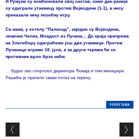
И Румуни су комбиновали свој састав, само дан раније
су одиграли утакмицу против Војводине (1-1), а нису
приказали неку посебну игру.
Са нама, у хотелу “Палисад”, заједно су Војводина,
зенички Челик, Младост из Лучана… До краја припрема
на Златибору одиграћемо још две утакмице. Против
Лучанаца играмо 16. јула, а за други термин ће се
противник врло брзо наћи.
… будно око спортског директора Ђокаја и тим менаџера
Рашића је пратило сваки потез на терену.
РЕПОРТАЖА
Post navigation