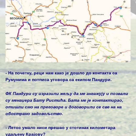
- На почетку, реци нам како је дошло до контакта са
Румунима и потписа уговора са екипом Пандури.
ФК Пандури су изразили жељу да ме ангажују и позвали
су менаџера Бату Ристића. Бата ме је контактирао,
отишли смо на преговоре и договорили се све на на
обострано задовољство.
- Летос умало ниси прешао у стотинак километара
удаљену Крајову?