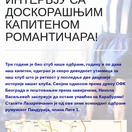
ДОСКОРАШЊИМ
КАПИТЕНОМ
РОМАНТИЧАРА!
Три године је био стуб наше одбране, годину и по дана
наш капитен, одиграо је скоро деведесет утакмица за
наш клуб што је реткост у последње две деценије
историје нашег клуба. Својим односом према дресу ОФК
Београда и поштовањем према навијачима, Никола
Васиљевић заслужује да остане упамћен на Карабурми!
Стасити Лазаревчанин је од ове зиме командант одбране
румунског Пандурија, члана Лиге 1.