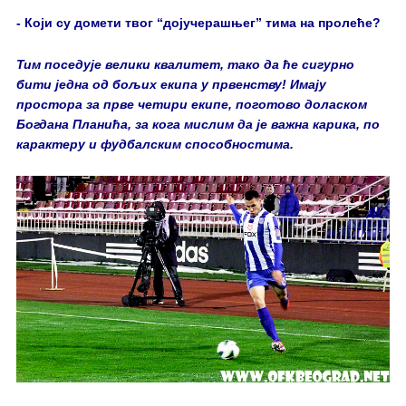
- Који су домети твог “дојучерашњег” тима на пролеће?
Тим поседује велики квалитет, тако да ће сигурно
бити једна од бољих екипа у првенству! Имају
простора за прве четири екипе, поготово доласком
Богдана Планића, за кога мислим да је важна карика, по
карактеру и фудбалским способностима.