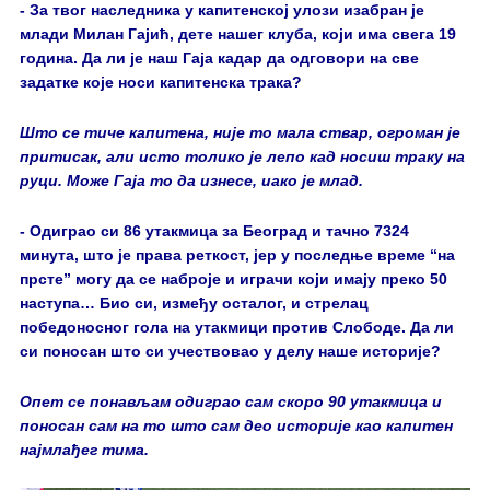
- За твог наследника у капитенској улози изабран је
млади Милан Гајић, дете нашег клуба, који има свега 19
година. Да ли је наш Гаја кадар да одговори на све
задатке које носи капитенска трака?
Што се тиче капитена, није то мала ствар, огроман је
притисак, али исто толико је лепо кад носиш траку на
руци. Може Гаја то да изнесе, иако је млад.
- Одиграо си 86 утакмица за Београд и тачно 7324
минута, што је права реткост, јер у последње време “на
прсте” могу да се наброје и играчи који имају преко 50
наступа… Био си, између осталог, и стрелац
победоносног гола на утакмици против Слободе. Да ли
си поносан што си учествовао у делу наше историје?
Опет се понављам одиграо сам скоро 90 утакмица и
поносан сам на то што сам део историје као капитен
најмлађег тима.