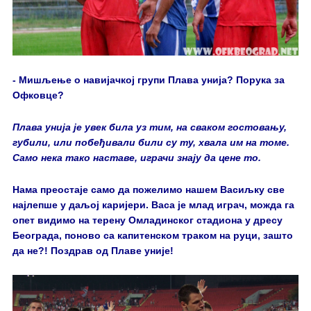
- Мишљење о навијачкој групи Плава унија? Порука за
Офковце?
Плава унија је увек била уз тим, на сваком гостовању,
губили, или побеђивали били су ту, хвала им на томе.
Само нека тако наставе, играчи знају да цене то.
Нама преостаје само да пожелимо нашем Васиљку све
најлепше у даљој каријери. Васа је млад играч, можда га
опет видимо на терену Омладинског стадиона у дресу
Београда, поново са капитенском траком на руци, зашто
да не?! Поздрав од Плаве уније!