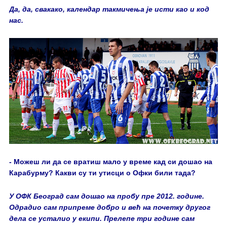
Да, да, свакако, календар такмичења је исти као и код
нас.
- Можеш ли да се вратиш мало у време кад си дошао на
Карабурму? Какви су ти утисци о Офки били тада?
У ОФК Београд сам дошао на пробу пре 2012. године.
Одрадио сам припреме добро и већ на почетку другог
дела се усталио у екипи. Прелепе три године сам