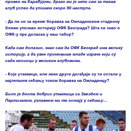
провео на Карабурми, драго ми је што сам за такав
клуб успео да упишем скоро 90 наступа.
- Да ли си за време боравка на Омладинском стадиону
ближе упознао историју ОФК Београда? Шта си знао о
ОФК-у пре доласка у наш табор?
Када сам долазио, знао сам да ОФК Београд има велику
историју, а да увек промовише младе играче који су
сада носиоци у великим клубовима.
- Које утакмице, или неки други догађаји су ти остали у
најлепшем сећању током боравка на Омладинцу?
Било је доста добрих утакмица са Звездом и
Партизаном, углавном ми те остају у сећању…