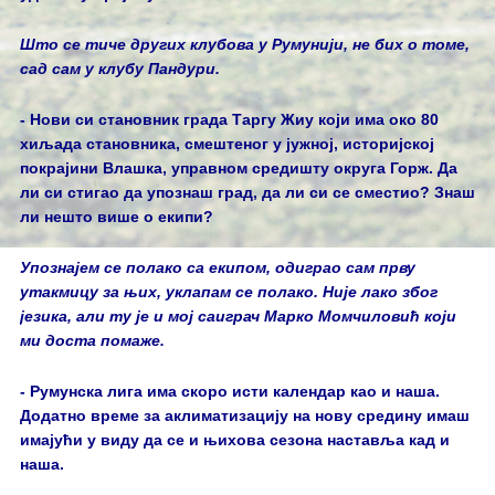
Што се тиче других клубова у Румунији, не бих о томе,
сад сам у клубу Пандури.
- Нови си становник града Таргу Жиу који има око 80
хиљада становника, смештеног у јужној, историјској
покрајини Влашка, управном средишту округа Горж. Да
ли си стигао да упознаш град, да ли си се сместио? Знаш
ли нешто више о екипи?
Упознајем се полако са екипом, одиграо сам прву
утакмицу за њих, уклапам се полако. Није лако због
језика, али ту је и мој саиграч Марко Момчиловић који
ми доста помаже.
- Румунска лига има скоро исти календар као и наша.
Додатно време за аклиматизацију на нову средину имаш
имајући у виду да се и њихова сезона наставља кад и
наша.