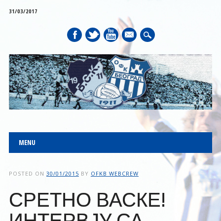
31/03/2017
mail
Main menu
Skip to content
MENU
POSTED ON
30/01/2015
BY
OFKB WEBCREW
СРЕТНО ВАСКЕ!
ИНТЕРВЈУ СА