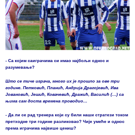
- Са којим саиграчима си имао најбољи однос и
разумевање?
Што се тиче играча, много их је прошло за ове три
године. Петковић, Планић, Андрија Драгојевић, Ива
Јовановић, Јешић, Ковачевић, Дражић, Василић (…) са
њима сам доста времена проводио…
- Да ли се рад тренера који су били наши стратези током
претходне три године разликовао? Чије умеће и однос
према играчима највише цениш?