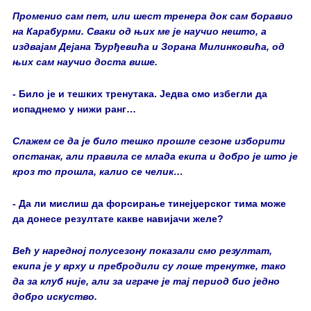
Променио сам пет, или шест тренера док сам боравио
на Карабурми. Сваки од њих ме је научио нешто, а
издвајам Дејана Ђурђевића и Зорана Милинковића, од
њих сам научио доста више.
- Било је и тешких тренутака. Једва смо избегли да
испаднемо у нижи ранг…
Слажем се да је било тешко прошле сезоне изборити
опстанак, али правила се млада екипа и добро је што је
кроз то прошла, калио се челик…
- Да ли мислиш да форсирање тинејџерског тима може
да донесе резултате какве навијачи желе?
Већ у наредној полусезону показали смо резултат,
екипа је у врху и пребродили су лоше тренутке, тако
да за клуб није, али за играче је тај период био једно
добро искуство.