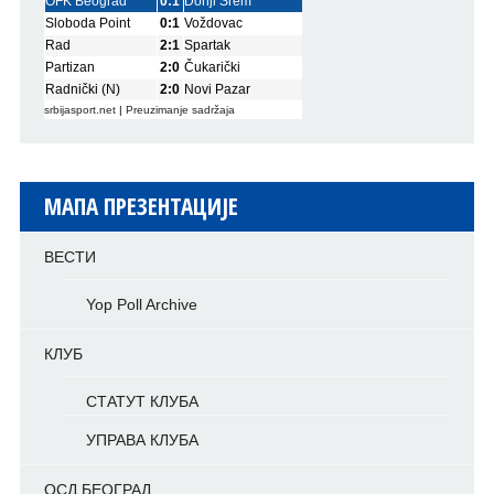
OFK Beograd
0:1
Donji Srem
Sloboda Point
0:1
Voždovac
Rad
2:1
Spartak
Partizan
2:0
Čukarički
Radnički (N)
2:0
Novi Pazar
srbijasport.net
|
Preuzimanje sadržaja
МАПА ПРЕЗЕНТАЦИЈЕ
ВЕСТИ
Yop Poll Archive
КЛУБ
СТАТУТ КЛУБА
УПРАВА КЛУБА
ОСД БЕОГРАД