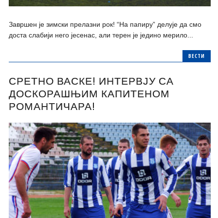
Завршен је зимски прелазни рок! “На папиру” делује да смо
доста слабији него јесенас, али терен је једино мерило...
ВЕСТИ
СРЕТНО ВАСКЕ! ИНТЕРВЈУ СА
ДОСКОРАШЊИМ КАПИТЕНОМ
РОМАНТИЧАРА!