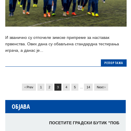
И званично су отпочеле зимске припреме за наставак
првенства. Ових дана су обављена стандардна тестирања
играча, а данас је...
РЕПОРТАЖА
‹ Prev
1
2
3
4
5
…
14
Next ›
ОБЈАВА
ПОСЕТИТЕ ГРАДСКИ БУТИК
"ПОБЕДНИК" >>>