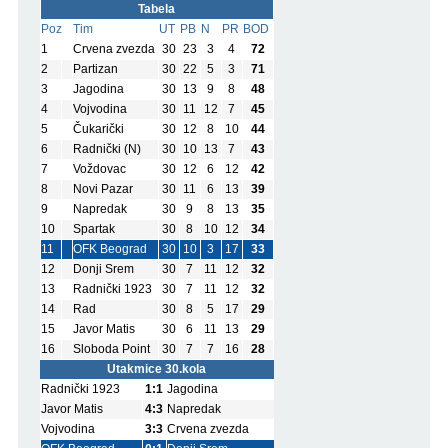
Tabela
Poz
Tim
UT
PB
N
PR
BOD
1
Crvena zvezda
30
23
3
4
72
2
Partizan
30
22
5
3
71
3
Jagodina
30
13
9
8
48
4
Vojvodina
30
11
12
7
45
5
Čukarički
30
12
8
10
44
6
Radnički (N)
30
10
13
7
43
7
Voždovac
30
12
6
12
42
8
Novi Pazar
30
11
6
13
39
9
Napredak
30
9
8
13
35
10
Spartak
30
8
10
12
34
11
OFK Beograd
30
10
3
17
33
12
Donji Srem
30
7
11
12
32
13
Radnički 1923
30
7
11
12
32
14
Rad
30
8
5
17
29
15
Javor Matis
30
6
11
13
29
16
Sloboda Point
30
7
7
16
28
Utakmice 30.kola
Radnički 1923
1:1
Jagodina
Javor Matis
4:3
Napredak
Vojvodina
3:3
Crvena zvezda