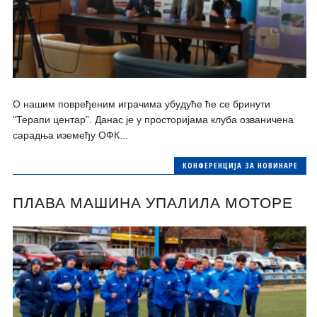
О нашим повређеним играчима убудуће ће се бринути
“Терапи центар”. Данас је у просторијама клуба озваничена
сарадња иземеђу ОФК...
КОНФЕРЕНЦИЈА ЗА НОВИНАРЕ
ПЛАВА МАШИНА УПАЛИЛА МОТОРЕ