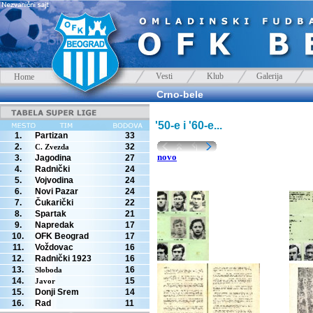
Vesti
Klub
Galerija
Home
Crno-bele
'50-e i '60-e...
1.
Partizan
33
2.
32
C. Zvezda
novo
3.
Jagodina
27
4.
Radnički
24
5.
Vojvodina
24
6.
Novi Pazar
24
7.
Čukarički
22
8.
Spartak
21
9.
Napredak
17
10.
OFK Beograd
17
11.
Voždovac
16
12.
Radnički 1923
16
13.
16
Sloboda
14.
15
Javor
15.
Donji Srem
14
16.
Rad
11