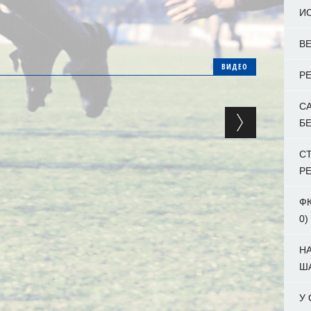
И
ВЕ
ВИДЕО
Р
С
Б
С
Р
ФК
0)
Н
Ш
У