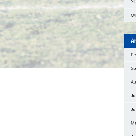
У
О
A
Fe
Se
Au
Ju
Ju
Ma