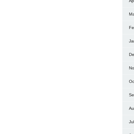
Ap
Ma
Fe
Ja
De
No
Oc
Se
Au
Ju