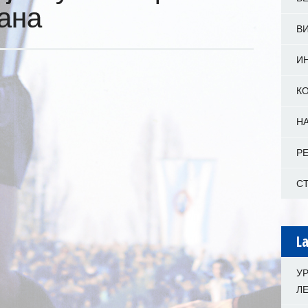
ана
В
И
К
Н
Р
С
La
У
Л