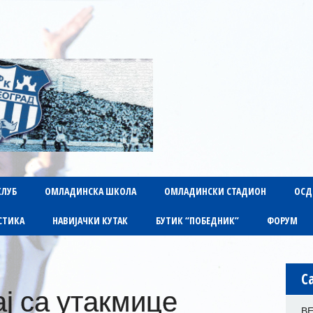
КЛУБ
ОМЛАДИНСКА ШКОЛА
ОМЛАДИНСКИ СТАДИОН
ОСД
СТИКА
НАВИЈАЧКИ КУТАК
БУТИК “ПОБЕДНИК”
ФОРУМ
C
ј са утакмице
В